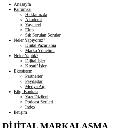
Anasayfa
Kurumsal
Hakkımızda
Akademi
Yayınevi
Ekip
Sık Sorulan Sorular
Neler Yapıyoruz?
Dijital Pazarlama
Marka Yönetimi
Neler Yaptık?
Dijital İşler
Kreatif İşler
Ekosistem
Partnerler
Paydaşlar
Medya Ağı
Bilgi Bankası
Yazı Dizileri
Podcast Serileri
Index
İletişim
DİJİTAL MARKALAŞMA